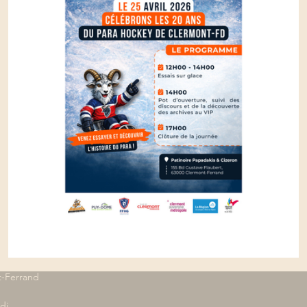
gagés
Le HCCA Para Ice Hockey fête ses
-Ferrand 

i 
