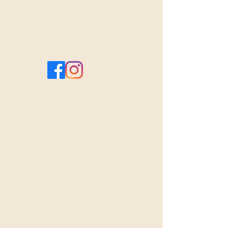
63000 Clermont-Ferrand 

Horaires d'ouverture : 

8h30-12h30 & 13h30 à 17h du lundi au 
jeudi 

8h-13h le vendredi